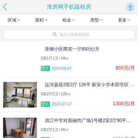
淮房网手机版租房
区域
面积
租金
类型
更多
输入小区名称试试
淮钢小区两室一厅850元/月
2室1厅1卫 / 69㎡
850元/月
个人
2023-09-17
运河嘉苑3室2厅 126平 新安小学本部学区 1300元/月
3室2厅2卫 / 126㎡
1300元/月
个人
2023-07-17
清江中学对面融尚广场1号楼2室2厅90平米，整租。
2室2厅1卫 / 90㎡