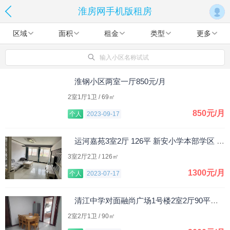
淮房网手机版租房
区域
面积
租金
类型
更多
输入小区名称试试
淮钢小区两室一厅850元/月
2室1厅1卫 / 69㎡
850元/月
个人
2023-09-17
运河嘉苑3室2厅 126平 新安小学本部学区 1300元/月
3室2厅2卫 / 126㎡
1300元/月
个人
2023-07-17
清江中学对面融尚广场1号楼2室2厅90平米，整租。
2室2厅1卫 / 90㎡