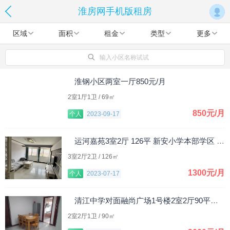
淮房网手机版租房
区域
面积
租金
类型
更多
输入小区名称试试
淮钢小区两室一厅850元/月
2室1厅1卫 / 69㎡
850元/月
个人
2023-09-17
运河嘉苑3室2厅 126平 新安小学本部学区 1300元/月
3室2厅2卫 / 126㎡
1300元/月
个人
2023-07-17
清江中学对面融尚广场1号楼2室2厅90平米，整租。
2室2厅1卫 / 90㎡