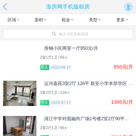
淮房网手机版租房
区域
面积
租金
类型
更多
输入小区名称试试
淮钢小区两室一厅850元/月
2室1厅1卫 / 69㎡
850元/月
个人
2023-09-17
运河嘉苑3室2厅 126平 新安小学本部学区 1300元/月
3室2厅2卫 / 126㎡
1300元/月
个人
2023-07-17
清江中学对面融尚广场1号楼2室2厅90平米，整租。
2室2厅1卫 / 90㎡