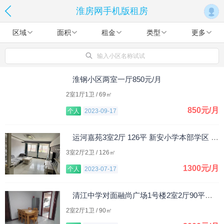
淮房网手机版租房
区域
面积
租金
类型
更多
输入小区名称试试
淮钢小区两室一厅850元/月
2室1厅1卫 / 69㎡
850元/月
个人
2023-09-17
运河嘉苑3室2厅 126平 新安小学本部学区 1300元/月
3室2厅2卫 / 126㎡
1300元/月
个人
2023-07-17
清江中学对面融尚广场1号楼2室2厅90平米，整租。
2室2厅1卫 / 90㎡