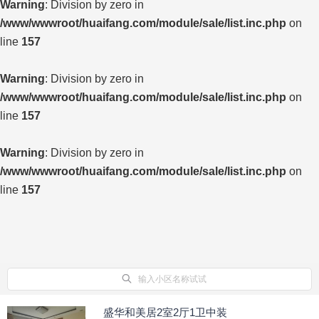
Warning
: Division by zero in
/www/wwwroot/huaifang.com/module/sale/list.inc.php
on
line
157
Warning
: Division by zero in
/www/wwwroot/huaifang.com/module/sale/list.inc.php
on
line
157
Warning
: Division by zero in
/www/wwwroot/huaifang.com/module/sale/list.inc.php
on
line
157
输入小区名称试试
盛华和美居2室2厅1卫中装