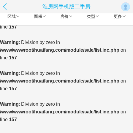
淮房网手机版二手房
Warning
: Division by zero in
区域
面积
房价
类型
更多
/www/wwwroot/huaifang.com/module/sale/list.inc.php
on
line
157
Warning
: Division by zero in
/www/wwwroot/huaifang.com/module/sale/list.inc.php
on
line
157
Warning
: Division by zero in
/www/wwwroot/huaifang.com/module/sale/list.inc.php
on
line
157
Warning
: Division by zero in
/www/wwwroot/huaifang.com/module/sale/list.inc.php
on
line
157