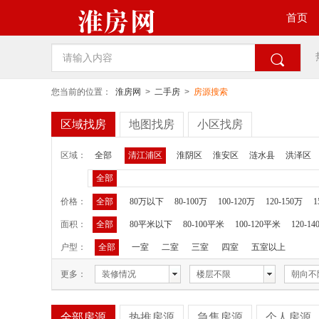
首页

您当前的位置：
淮房网
>
二手房
>
房源搜索
区域找房
地图找房
小区找房
区域：
全部
清江浦区
淮阴区
淮安区
涟水县
洪泽区
全部
价格：
全部
80万以下
80-100万
100-120万
120-150万
1
面积：
全部
80平米以下
80-100平米
100-120平米
120-1
户型：
全部
一室
二室
三室
四室
五室以上
更多：
装修情况
楼层不限
朝向不
全部房源
热推房源
急售房源
个人房源