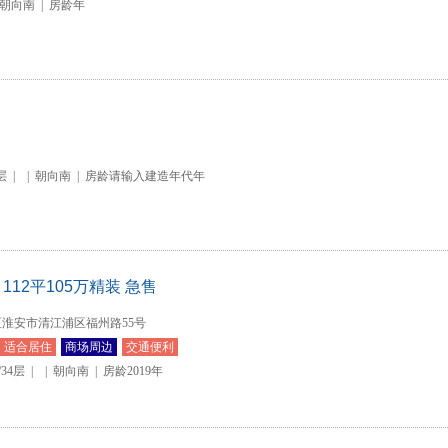
朝向南
|
房龄年
2层
|
|
朝向南
|
房龄请输入建造年代年
12平105万精装 急售
淮安市清江浦区福州路55号
适合居住
商场周边
交通便利
/34层
|
|
朝向南
|
房龄2019年