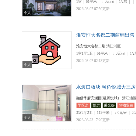
1室
|
61平米
|
：0元/㎡
|
1/2层
|
|
2026-03-07 07:50更新
个人
淮安恒大名都二期商铺出售
淮安恒大名都二期
清江浦区
1室1厅1卫
|
61平米
|
：0元/㎡
|
1/
2026-03-07 02:13更新
个人
水渡口板块 融侨悦城大三房 1
融侨华府安澜园(融侨悦城）
清江浦区
学区房
婚房
采光好
包物业费
3室2厅2卫
|
112平米
|
：0元/㎡
|
26
个人
2023-08-23 17:20更新