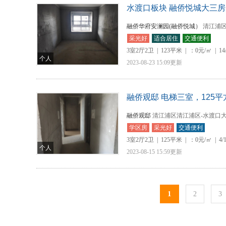
水渡口板块 融侨悦城大三房 1
融侨华府安澜园(融侨悦城）
清江浦区
采光好
适合居住
交通便利
3室2厅2卫
|
123平米
|
：0元/㎡
|
14
个人
2023-08-23 15:09更新
融侨观邸 电梯三室，125平
融侨观邸
清江浦区清江浦区-水渡口大
学区房
采光好
交通便利
3室2厅2卫
|
125平米
|
：0元/㎡
|
4/
个人
2023-08-15 15:59更新
1
2
3