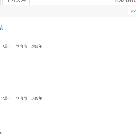
共为您找到
2
发
装
/33层
|
|
朝向南
|
房龄年
/32层
|
|
朝向南
|
房龄年
装