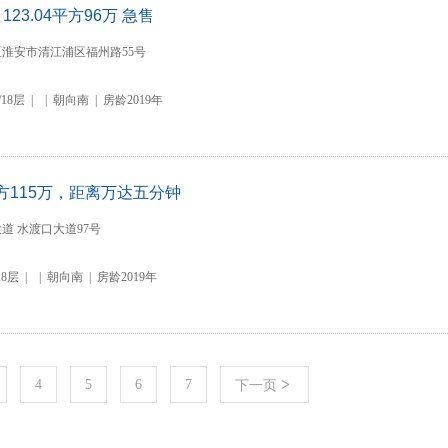
23.04平方96万 急售
淮安市清江浦区福州路55号
/18层
|
|
朝向南
|
房龄2019年
方115万，距离万达五分钟
道 水渡口大道97号
18层
|
|
朝向南
|
房龄2019年
>
4
5
6
7
下一页