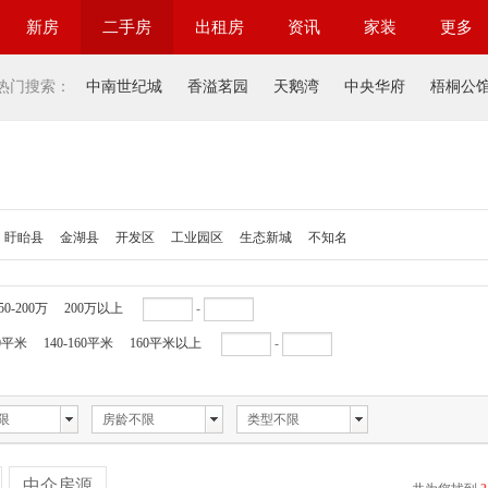
新房
二手房
出租房
资讯
家装
更多
热门搜索：
中南世纪城
香溢茗园
天鹅湾
中央华府
梧桐公
盱眙县
金湖县
开发区
工业园区
生态新城
不知名
50-200万
200万以上
-
40平米
140-160平米
160平米以上
-
限
房龄不限
类型不限
中介房源