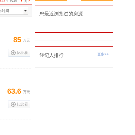
133
个房源
1
下
一
布时间
您最近浏览过的房源
页
85
万元
比比看
更多>>
经纪人排行
63.6
万元
比比看