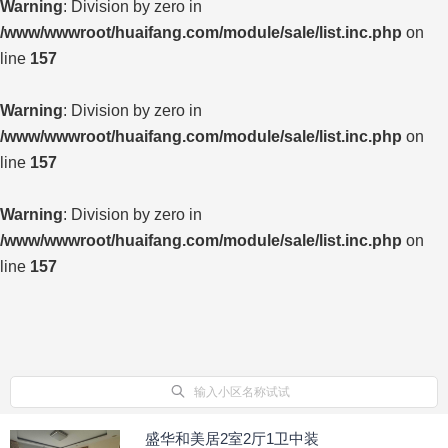
Warning
: Division by zero in
/www/wwwroot/huaifang.com/module/sale/list.inc.php
on
line
157
Warning
: Division by zero in
/www/wwwroot/huaifang.com/module/sale/list.inc.php
on
line
157
Warning
: Division by zero in
/www/wwwroot/huaifang.com/module/sale/list.inc.php
on
line
157
输入小区名称试试
盛华和美居2室2厅1卫中装