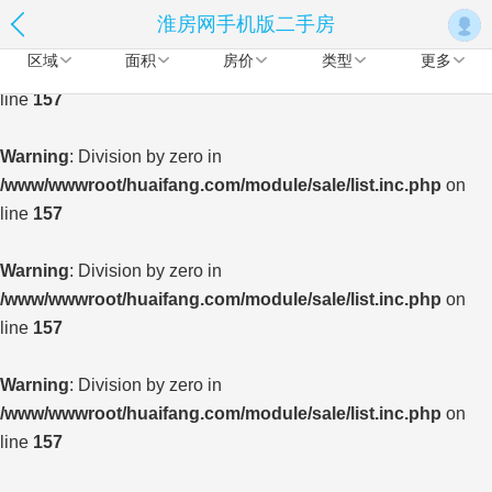
淮房网手机版二手房
Warning
: Division by zero in
区域
面积
房价
类型
更多
/www/wwwroot/huaifang.com/module/sale/list.inc.php
on
line
157
Warning
: Division by zero in
/www/wwwroot/huaifang.com/module/sale/list.inc.php
on
line
157
Warning
: Division by zero in
/www/wwwroot/huaifang.com/module/sale/list.inc.php
on
line
157
Warning
: Division by zero in
/www/wwwroot/huaifang.com/module/sale/list.inc.php
on
line
157