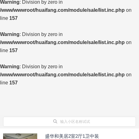
Warning
: Division by zero in
/www/wwwroot/huaifang.com/module/sale/list.inc.php
on
line
157
Warning
: Division by zero in
/www/wwwroot/huaifang.com/module/sale/list.inc.php
on
line
157
Warning
: Division by zero in
/www/wwwroot/huaifang.com/module/sale/list.inc.php
on
line
157
输入小区名称试试
盛华和美居2室2厅1卫中装