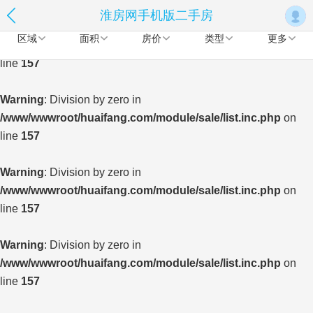
淮房网手机版二手房
Warning
: Division by zero in
区域
面积
房价
类型
更多
/www/wwwroot/huaifang.com/module/sale/list.inc.php
on
line
157
Warning
: Division by zero in
/www/wwwroot/huaifang.com/module/sale/list.inc.php
on
line
157
Warning
: Division by zero in
/www/wwwroot/huaifang.com/module/sale/list.inc.php
on
line
157
Warning
: Division by zero in
/www/wwwroot/huaifang.com/module/sale/list.inc.php
on
line
157