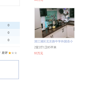
清江浦区北京路中学外国语小
学富丽花园85平两室4楼93万
2室2厅1卫85平米
精装二手房
93万元