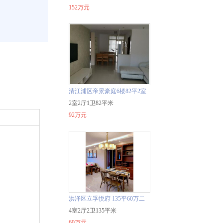
152万元
清江浦区帝景豪庭6楼82平2室
92万中装二手房
2室2厅1卫82平米
92万元
洪泽区立孚悦府 135平60万二
手房
4室2厅2卫135平米
60万元