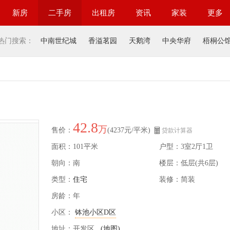
新房
二手房
出租房
资讯
家装
更多
热门搜索：
中南世纪城
香溢茗园
天鹅湾
中央华府
梧桐公
42.8
万
售价：
(4237元/平米)
贷款计算器
面积：101平米
户型：3室2厅1卫
朝向：南
楼层：低层(共6层)
类型：
住宅
装修：简装
房龄：年
小区：
钵池小区D区
地址：开发区
(地图)