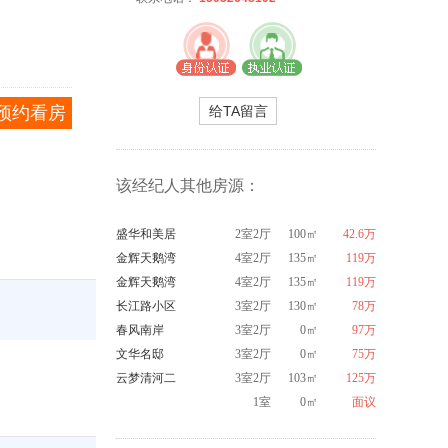
预约看房
给TA留言
该经纪人其他房源：
盛华和美居
2室2厅
100㎡
42.6万
金辉天鹅湾
4室2厅
135㎡
119万
金辉天鹅湾
4室2厅
135㎡
119万
长江路小区
3室2厅
130㎡
78万
春风南岸
3室2厅
0㎡
97万
文华名邸
3室2厅
0㎡
75万
云梦清河二
3室2厅
103㎡
125万
期
1室
0㎡
面议