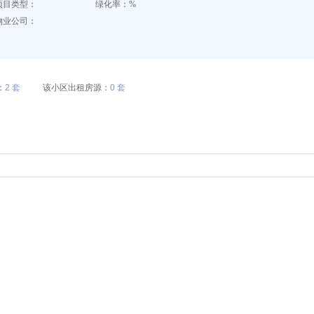
项目类型：
绿化率：%
物业公司：
：
2 套
该小区出租房源：
0 套