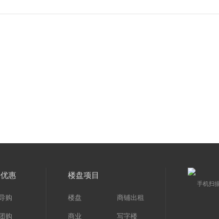
房优惠
楼盘项目
手机扫
导购
楼盘
商铺出租
团购
商业
写字楼