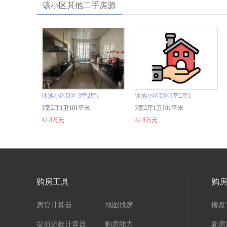
该小区其他二手房源
钵池小区D区 3室2厅1
钵池小区D区3室2厅1
卫
3室2厅1卫101平米
卫中
3室2厅1卫101平米
42.8万元
42.8万元
购房工具
购
房贷计算器
地图找房
楼盘
提前还款计算器
购房能力
新房