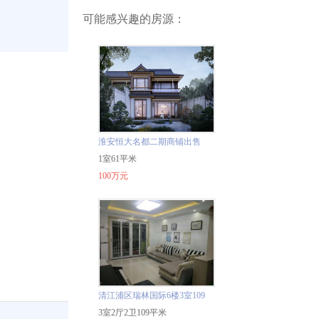
可能感兴趣的房源：
淮安恒大名都二期商铺出售
1室61平米
100万元
清江浦区瑞林国际6楼3室109
平152万精装二手房
3室2厅2卫109平米