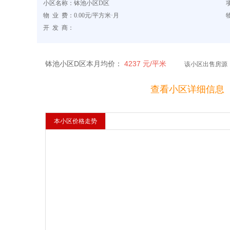
小区名称：钵池小区D区
物 业 费：0.00元/平方米·月
开 发 商：
钵池小区D区本月均价：
4237 元/平米
该小区出售房源
关注该小区
查看小区详细信息
本小区价格走势