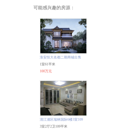
可能感兴趣的房源：
淮安恒大名都二期商铺出售
1室61平米
100万元
清江浦区瑞林国际6楼3室109
平152万精装二手房
3室2厅2卫109平米