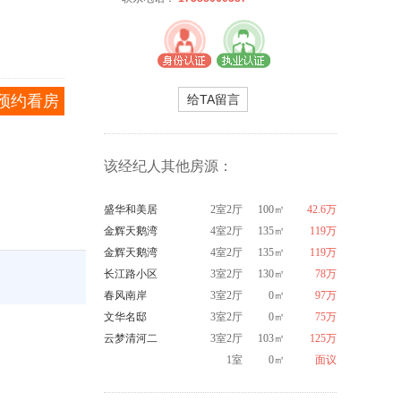
预约看房
给TA留言
该经纪人其他房源：
盛华和美居
2室2厅
100㎡
42.6万
金辉天鹅湾
4室2厅
135㎡
119万
金辉天鹅湾
4室2厅
135㎡
119万
长江路小区
3室2厅
130㎡
78万
春风南岸
3室2厅
0㎡
97万
文华名邸
3室2厅
0㎡
75万
云梦清河二
3室2厅
103㎡
125万
期
1室
0㎡
面议