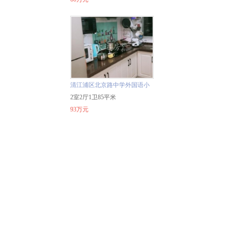
清江浦区北京路中学外国语小
学富丽花园85平两室4楼93万
2室2厅1卫85平米
精装二手房
93万元