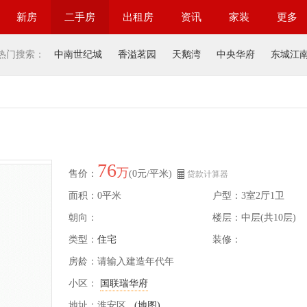
新房
二手房
出租房
资讯
家装
更多
热门搜索：
中南世纪城
香溢茗园
天鹅湾
中央华府
东城江
76
万
售价：
(0元/平米)
贷款计算器
面积：0平米
户型：3室2厅1卫
朝向：
楼层：中层(共10层)
类型：
住宅
装修：
房龄：请输入建造年代年
小区：
国联瑞华府
地址：淮安区
(地图)