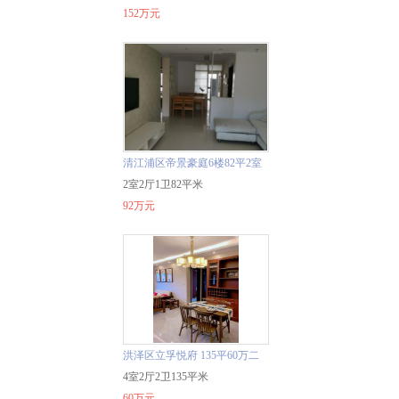
152万元
清江浦区帝景豪庭6楼82平2室
92万中装二手房
2室2厅1卫82平米
92万元
洪泽区立孚悦府 135平60万二
手房
4室2厅2卫135平米
60万元