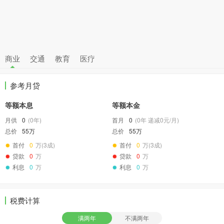
商业
交通
教育
医疗
参考月贷
等额本息
等额本金
月供
0
(
0
年)
首月
0
(
0
年 递减
0
元/月)
总价
55万
总价
55万
首付
0
万(3成)
首付
0
万(3成)
贷款
0
万
贷款
0
万
利息
0
万
利息
0
万
税费计算
满两年
不满两年