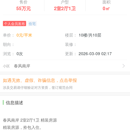
售价
户型
面积
55万元
2室2厅1卫
0㎡
个人会员发布
住宅
单价：
0元/平米
楼层：
10楼/共10层
朝向：
装修：
浏览：
0次
更新：
2026-03-09 02:17
春风南岸
小区
如遇无效、虚假、诈骗信息，点击举报
涉及交易请仔细验证对方资质，签订规范合同
信息描述
春风南岸 2室2厅1卫 精装房源
精装房源，拎包入住。