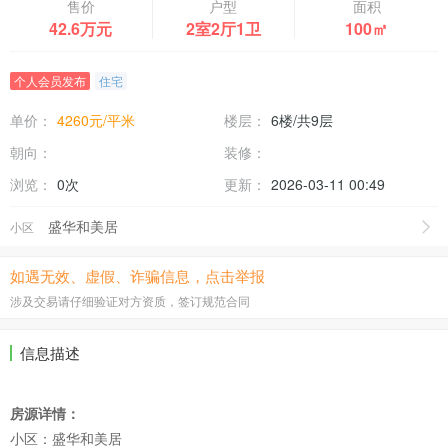
售价
户型
面积
42.6万元
2室2厅1卫
100㎡
个人会员发布
住宅
单价：
4260元/平米
楼层：
6楼/共9层
朝向：
装修：
浏览：
0次
更新：
2026-03-11 00:49
盛华和美居
小区
如遇无效、虚假、诈骗信息，点击举报
涉及交易请仔细验证对方资质，签订规范合同
信息描述
房源详情：
小区：盛华和美居