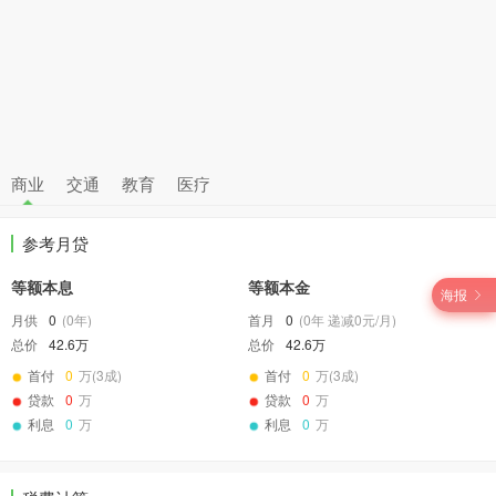
商业
交通
教育
医疗
参考月贷
等额本息
等额本金
海报
月供
0
(
0
年)
首月
0
(
0
年 递减
0
元/月)
总价
42.6万
总价
42.6万
首付
0
万(3成)
首付
0
万(3成)
贷款
0
万
贷款
0
万
利息
0
万
利息
0
万