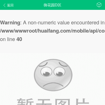
御花园D区
返回
Warning
: A non-numeric value encountered in
/www/wwwroot/huaifang.com/mobile/api/con
on line
40