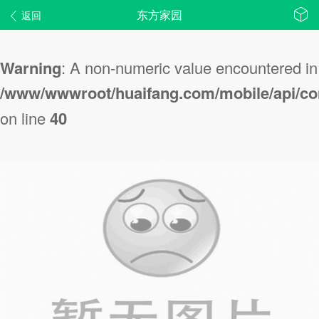
东方家园
返回
Warning
: A non-numeric value encountered in
/www/wwwroot/huaifang.com/mobile/api/con
on line
40