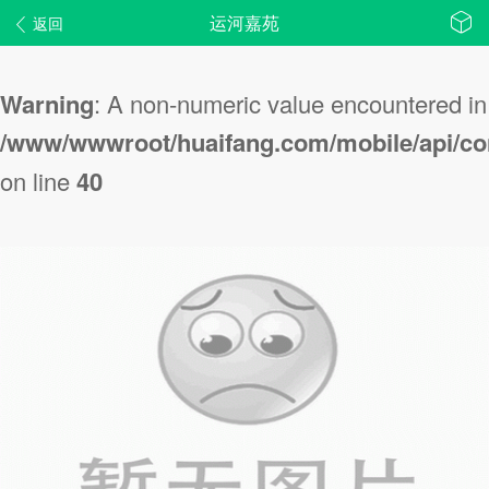
运河嘉苑
返回
Warning
: A non-numeric value encountered in
/www/wwwroot/huaifang.com/mobile/api/con
on line
40