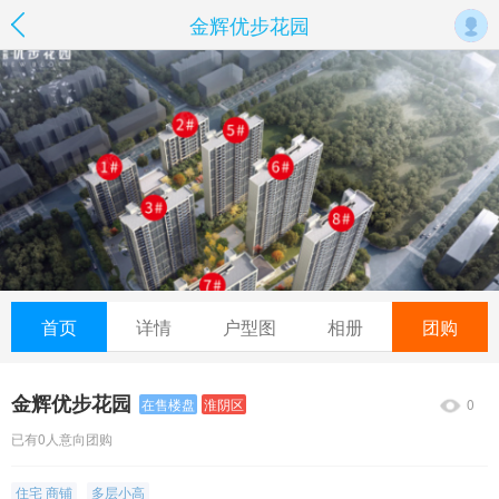
金辉优步花园
首页
详情
户型图
相册
团购
金辉优步花园
0
在售楼盘
淮阴区
已有0人意向团购
住宅 商铺
多层小高