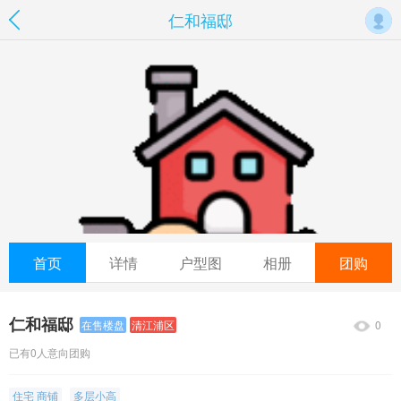
仁和福邸
首页
详情
户型图
相册
团购
仁和福邸
0
在售楼盘
清江浦区
已有0人意向团购
住宅 商铺
多层小高