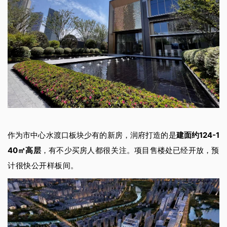
作为市中心水渡口板块少有的新房，润府打造的是
建面约124-1
40㎡高层
，有不少买房人
都很
关注。项目售楼处已经开放，
预
计很快公开样板间。