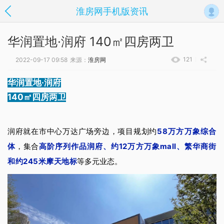
淮房网手机版资讯
华润置地·润府 140㎡四房两卫
121
2022-09-17 09:58
来源：
淮房网
华润置地·润府
140㎡四房两卫
58万方万象综合
润府就在市中心万达广场旁边，项目
规划约
体
高阶序列作品润府、约12万方万象mall、繁华商街
，集合
和约245米摩天地标
等多元业态。