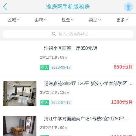
淮房网手机版租房
区域
面积
租金
类型
更多
输入小区名称试试
淮钢小区两室一厅850元/月
2室1厅1卫 / 69㎡
850元/月
个人
2023-09-17
运河嘉苑3室2厅 126平 新安小学本部学区 1300元/月
3室2厅2卫 / 126㎡
1300元/月
个人
2023-07-17
清江中学对面融尚广场1号楼2室2厅90平米，整租。
2室2厅1卫 / 90㎡