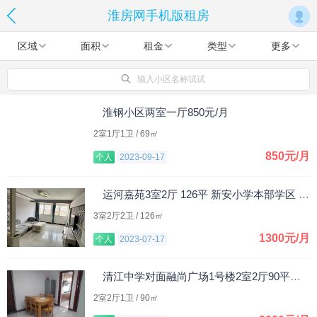
淮房网手机版租房
区域
面积
租金
类型
更多
输入小区名称试试
淮钢小区两室一厅850元/月
2室1厅1卫 / 69㎡
850元/月
个人
2023-09-17
运河嘉苑3室2厅 126平 新安小学本部学区 1300元/月
3室2厅2卫 / 126㎡
1300元/月
个人
2023-07-17
清江中学对面融尚广场1号楼2室2厅90平米，整租。
2室2厅1卫 / 90㎡