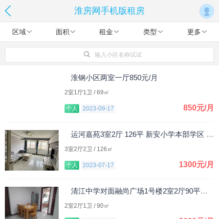
淮房网手机版租房
区域
面积
租金
类型
更多
输入小区名称试试
淮钢小区两室一厅850元/月
2室1厅1卫 / 69㎡
850元/月
个人
2023-09-17
运河嘉苑3室2厅 126平 新安小学本部学区 1300元/月
3室2厅2卫 / 126㎡
1300元/月
个人
2023-07-17
清江中学对面融尚广场1号楼2室2厅90平米，整租。
2室2厅1卫 / 90㎡