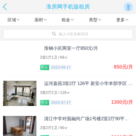
淮房网手机版租房
区域
面积
租金
类型
更多
输入小区名称试试
淮钢小区两室一厅850元/月
2室1厅1卫 / 69㎡
850元/月
个人
2023-09-17
运河嘉苑3室2厅 126平 新安小学本部学区 1300元/月
3室2厅2卫 / 126㎡
1300元/月
个人
2023-07-17
清江中学对面融尚广场1号楼2室2厅90平米，整租。
2室2厅1卫 / 90㎡