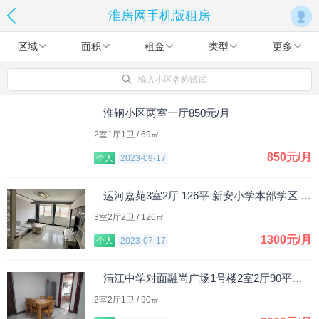
淮房网手机版租房
区域
面积
租金
类型
更多
输入小区名称试试
淮钢小区两室一厅850元/月
2室1厅1卫 / 69㎡
850元/月
个人
2023-09-17
运河嘉苑3室2厅 126平 新安小学本部学区 1300元/月
3室2厅2卫 / 126㎡
1300元/月
个人
2023-07-17
清江中学对面融尚广场1号楼2室2厅90平米，整租。
2室2厅1卫 / 90㎡